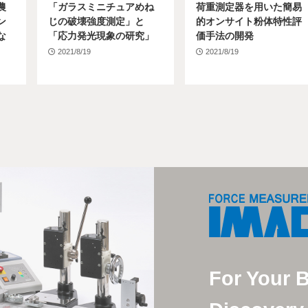
農
「ガラスミニチュアめね
荷重測定器を用いた簡易
ン
じの破壊強度測定」と
的オンサイト粉体特性評
な
「応力発光現象の研究」
価手法の開発
2021/8/19
2021/8/19
For Your 