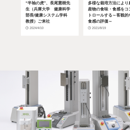
“半袖の虎”、長尾憲樹先
多様な栽培方法により
生（兵庫大学 健康科学
産物の食味・食感をコ
部長/健康システム学科
トロールする～客観的
教授）ご来社
食感の評価～
2024/4/10
2021/8/19