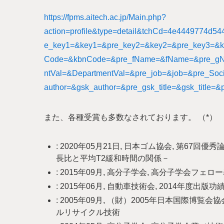
https://fpms.aitech.ac.jp/Main.php?
action=profile&type=detail&tchCd=4e4449774d
e_key1=&key1=&pre_key2=&key2=&pre_key3=&ke
Code=&kbnCode=&pre_fName=&fName=&pre_gNa
ntVal=&DepartmentVal=&pre_job=&job=&pre_Soc
author=&gsk_author=&pre_gsk_title=&gsk_title=&
また、各種受賞も多数なされております。 （*）
: 2020年05月21日, 日本ゴム協会, 第6
長比と平均T2緩和時間の関係－
: 2015年09月, 高分子学会, 高分子学会フェロ
: 2015年06月, 自動車技術会, 2014年度出版
: 2005年09月, （財）2005年日本国際博覧
ルリサイクル技術