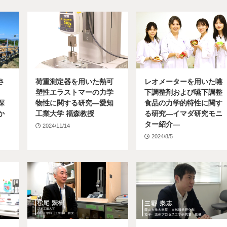
さ
荷重測定器を用いた熱可
レオメーターを用いた嚥
塑性エラストマーの力学
下調整剤および嚥下調整
探
物性に関する研究―愛知
食品の力学的特性に関す
か
工業大学 福森教授
る研究―イマダ研究モニ
ター紹介―
2024/11/14
2024/8/5