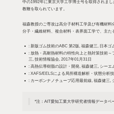
中の1992年に東京大学工学博士号を取得されまし
教鞭を取られています。
福森教授のご専攻は高分子材料工学及び有機材料
分子・繊維材料、複合材料・表界面工学で、主た
: 新版ゴム技術のABC 第2版, 福森健三, 日本ゴム
: 放熱・高耐熱材料の特性向上と熱対策技術～
三, 技術情報協会, 2017年01月31日
: 高熱伝導樹脂の設計・開発, 福森健三, シーエム
: XAFS/EELSによる局所構造解析・状態分析技術
: カーボンナノチューブ応用最前線, 福森健三, 
*注：AIT愛知工業大学研究者情報データ