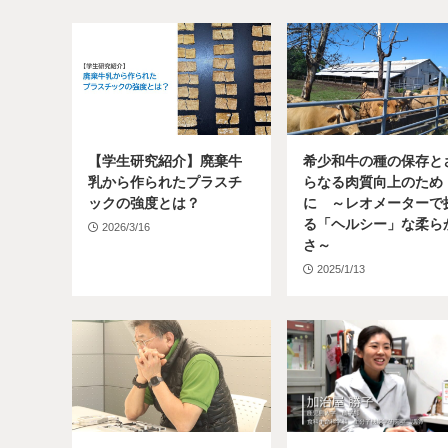
【学生研究紹介】廃棄牛
希少和牛の種の保存と
乳から作られたプラスチ
らなる肉質向上のため
ックの強度とは？
に ～レオメーターで
る「ヘルシー」な柔ら
2026/3/16
さ～
2025/1/13