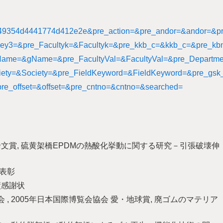
5449354d4441774d412e2e&pre_action=&pre_andor=&andor=&p
y3=&pre_Facultyk=&Facultyk=&pre_kkb_c=&kkb_c=&pre_kb
me=&gName=&pre_FacultyVal=&FacultyVal=&pre_Departm
iety=&Society=&pre_FieldKeyword=&FieldKeyword=&pre_gsk
pre_offset=&offset=&pre_cntno=&cntno=&searched=
7回優秀論文賞, 硫黄架橋EPDMの熱酸化挙動に関する研究－引張破壊伸
ー表彰
功績感謝状
会協会 , 2005年日本国際博覧会協会 愛・地球賞, 廃ゴムのマテリア