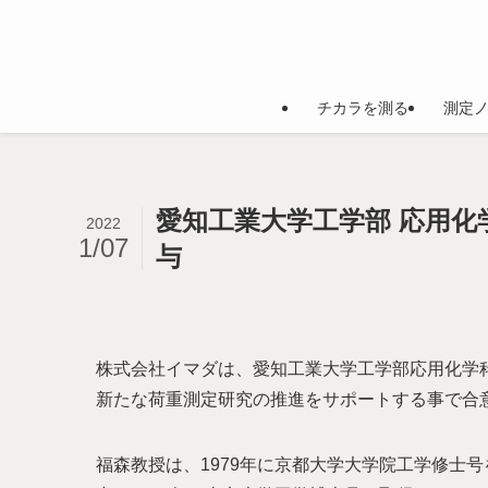
チカラを測る
測定
愛知工業大学工学部 応用
2022
1/07
与
株式会社イマダは、愛知工業大学工学部応用化学
新たな荷重測定研究の推進をサポートする事で合
福森教授は、1979年に京都大学大学院工学修士