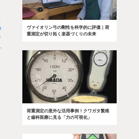
r
ヴァイオリン弓の剛性を科学的に評価｜荷
n
重測定が切り拓く楽器づくりの未来
e
_
荷重測定の意外な活用事例！クワガタ繁殖
と歯科医療に見る「力の可視化」