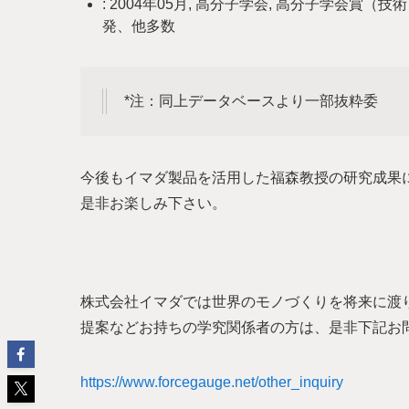
: 2004年05月, 高分子学会, 高分子学会
発、他多数
*注：同上データベースより一部抜粋委
今後もイマダ製品を活用した福森教授の研究成果
是非お楽しみ下さい。
株式会社イマダでは世界のモノづくりを将来に渡
提案などお持ちの学究関係者の方は、是非下記お
https://www.forcegauge.net/other_inquiry