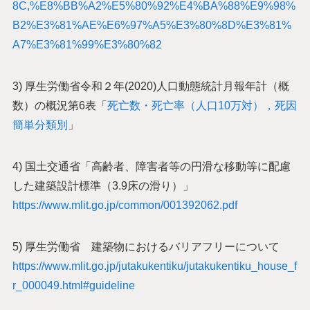
8C,%E8%BB%A2%E5%80%92%E4%BA%88%E9%98%
B2%E3%81%AE%E6%97%A5%E3%80%8D%E3%81%
A7%E3%81%99%E3%80%82
3) 厚生労働省令和２年(2020)人口動態統計月報年計（概
数）の概況第6表「
死亡数・死亡率（人口10万対），死因
簡単分類別
」
4) 国土交通省「高齢者、障害者等の円滑な移動等に配慮
した建築設計標準（3.9床の滑り）」
https://www.mlit.go.jp/common/001392062.pdf
5) 厚生労働省 建築物におけるバリアフリーについて
https://www.mlit.go.jp/jutakukentiku/jutakukentiku_house_f
r_000049.html#guideline