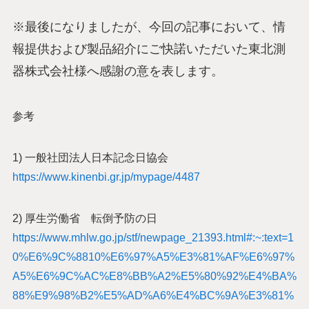
※最後になりましたが、今回の記事において、情
報提供および製品紹介にご快諾いただいた東北測
器株式会社様へ感謝の意を表します。
参考
1) 一般社団法人日本記念日協会
https://www.kinenbi.gr.jp/mypage/4487
2) 厚生労働省 転倒予防の日
https://www.mhlw.go.jp/stf/newpage_21393.html#:~:text=1
0%E6%9C%8810%E6%97%A5%E3%81%AF%E6%97%
A5%E6%9C%AC%E8%BB%A2%E5%80%92%E4%BA%
88%E9%98%B2%E5%AD%A6%E4%BC%9A%E3%81%