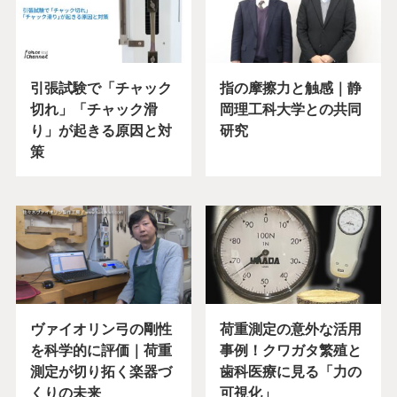
引張試験で「チャック
指の摩擦力と触感｜静
切れ」「チャック滑
岡理工科大学との共同
り」が起きる原因と対
研究
策
ヴァイオリン弓の剛性
荷重測定の意外な活用
を科学的に評価｜荷重
事例！クワガタ繁殖と
測定が切り拓く楽器づ
歯科医療に見る「力の
くりの未来
可視化」