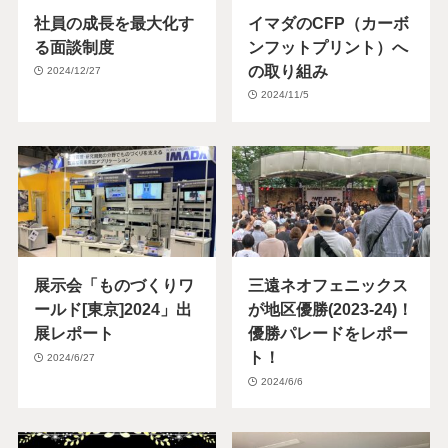
社員の成長を最大化す
イマダのCFP（カーボ
る面談制度
ンフットプリント）へ
の取り組み
2024/12/27
2024/11/5
展示会「ものづくりワ
三遠ネオフェニックス
ールド[東京]2024」出
が地区優勝(2023-24)！
展レポート
優勝パレードをレポー
ト！
2024/6/27
2024/6/6