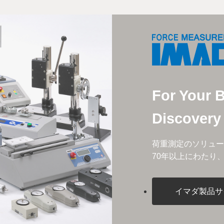
For Your 
Discovery
荷重測定のソリュー
70年以上にわたり
イマダ製品サ