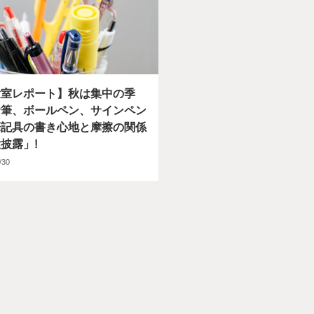
験室レポート】秋は集中の季
鉛筆、ボールペン、サインペン
筆記具の書き心地と摩擦の関係
披露」!
/30