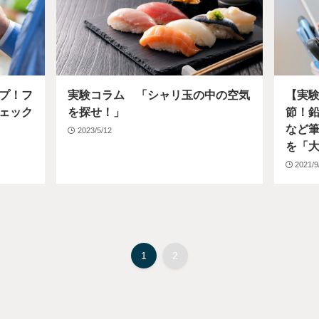
プ！フ
実験コラム 「シャリ玉の中の空気
【実
ェック
を探せ！」
節！
など
2023/5/12
を「大
2021/9
1
2