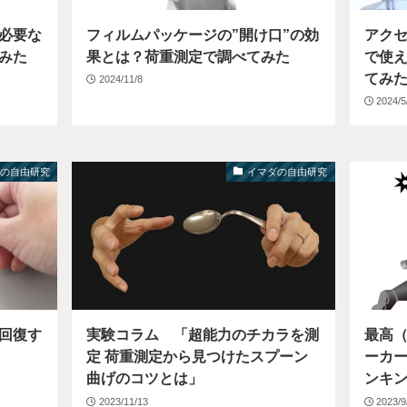
必要な
フィルムパッケージの”開け口”の効
アク
みた
果とは？荷重測定で調べてみた
で使
てみ
2024/11/8
2024/5
ダの自由研究
イマダの自由研究
回復す
実験コラム 「超能力のチカラを測
最高
定 荷重測定から見つけたスプーン
ーカ
曲げのコツとは」
ンキ
2023/11/13
2023/9