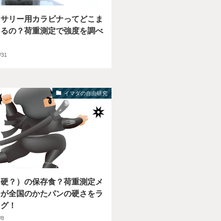
セサリー用カラビナってどこま
えるの？荷重測定で強度を調べ
た
/31
イマダの自由研究
（硬？）の保存食？荷重測定メ
ーが全国のかたパンの硬さをラ
ング！
/8