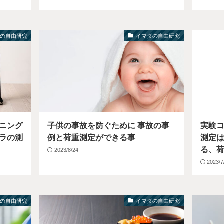
ダの自由研究
イマダの自由研究
ニング
子供の事故を防ぐために 事故の事
実験
ラの測
例と荷重測定ができる事
測定
る、
2023/8/24
2023/7
ダの自由研究
イマダの自由研究