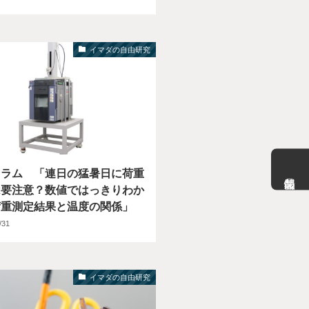
イマダの自由研究
コラム 「連日の猛暑日に荷重
は要注意？数値ではっきりわか
荷重測定結果と温度の関係」
/31
イマダの自由研究