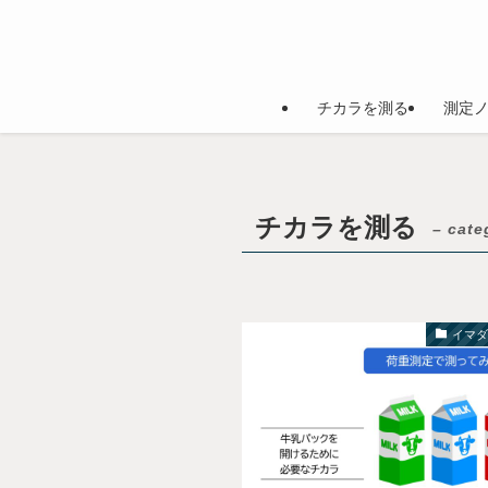
チカラを測る
測定
チカラを測る
– cate
イマ