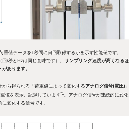
荷重値データを1秒間に何回取得するかを示す性能値です。
す（回/秒とHzは同じ意味です）。
サンプリング速度が高くなるほ
トがあります。
サから得られる「荷重値によって変化する
アナログ信号(電圧)
*1
荷重値を表示、記録しています
。アナログ信号が連続的に変化
的に変化する信号です。