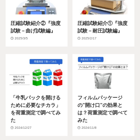
圧縮試験紹介②『強度
圧縮試験紹介①『強度
試験－曲げ試験編』
試験－耐圧試験編』
2025/3/5
2025/2/17
「牛乳パックを開ける
フィルムパッケージ
ために必要なチカラ」
の”開け口”の効果と
を荷重測定で調べてみ
は？荷重測定で調べて
た
みた
2024/12/27
2024/11/8