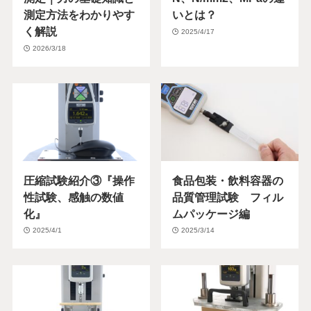
測定方法をわかりやす
いとは？
く解説
2025/4/17
2026/3/18
圧縮試験紹介③『操作
食品包装・飲料容器の
性試験、感触の数値
品質管理試験 フィル
化』
ムパッケージ編
2025/4/1
2025/3/14