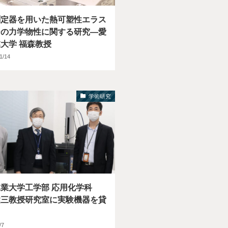
測定器を用いた熱可塑性エラス
ーの力学物性に関する研究―愛
大学 福森教授
1/14
学術研究
工業大学工学部 応用化学科
健三教授研究室に実験機器を貸
/7