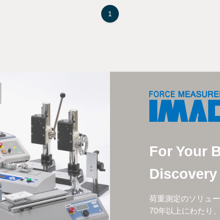
1
For Your 
Discovery
荷重測定のソリュー
70年以上にわたり