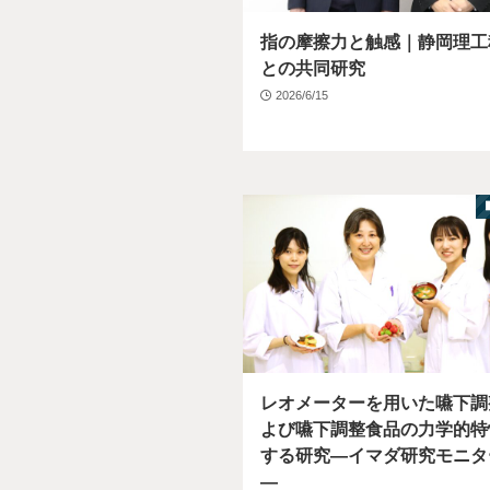
指の摩擦力と触感｜静岡理工
との共同研究
2026/6/15
レオメーターを用いた嚥下調
よび嚥下調整食品の力学的特
する研究―イマダ研究モニタ
―