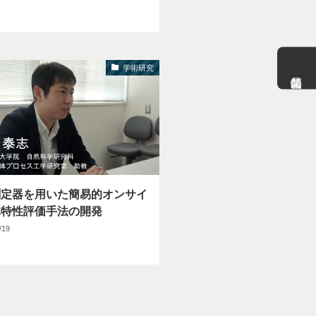
学術研究
測定器を用いた簡易的オンサイ
体特性評価手法の開発
/19