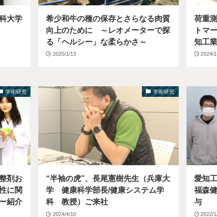
科大学
希少和牛の種の保存とさらなる肉質
荷重
向上のために ～レオメーターで探
トマ
る「ヘルシー」な柔らかさ～
知工業
2025/1/13
2024/1
学術研究
学術研究
整剤お
“半袖の虎”、長尾憲樹先生（兵庫大
愛知
性に関
学 健康科学部長/健康システム学
福森
ー紹介
科 教授）ご来社
与
2024/4/10
2022/1