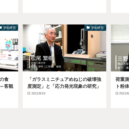
学術研究
学術研究
の食
「ガラスミニチュアめねじの破壊強
荷重
～客観
度測定」と「応力発光現象の研究」
ト粉
2021/8/19
2021/8