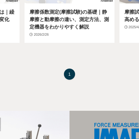
は｜繰
摩擦係数測定(摩擦試験)の基礎｜静
摩擦
変化
摩擦と動摩擦の違い、測定方法、測
高める
定機器をわかりやすく解説
2025/4
2026/2/26
1