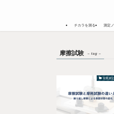
チカラを測る
測定
摩擦試験
– tag –
荷重測