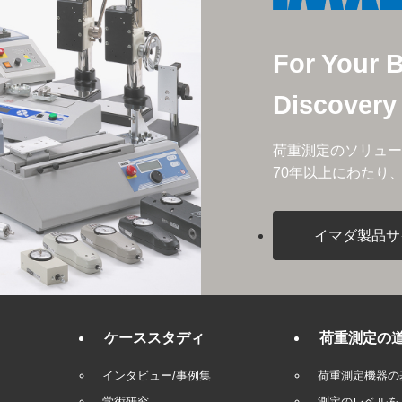
For Your 
Discovery
荷重測定のソリュー
70年以上にわたり
イマダ製品サ
ケーススタディ
荷重測定の
インタビュー/事例集
荷重測定機器の
学術研究
測定のレベルを